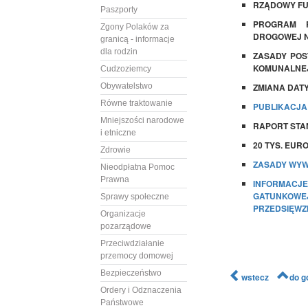
RZĄDOWY F
Paszporty
PROGRAM R
Zgony Polaków za
DROGOWEJ NA
granicą - informacje
dla rodzin
ZASADY POS
KOMUNALNE
Cudzoziemcy
Obywatelstwo
ZMIANA DAT
Równe traktowanie
PUBLIKACJA
Mniejszości narodowe
RAPORT STA
i etniczne
20 TYS. EUR
Zdrowie
ZASADY WYW
Nieodpłatna Pomoc
Prawna
INFORMACJ
GATUNKOWEJ
Sprawy społeczne
PRZEDSIĘWZ
Organizacje
pozarządowe
Przeciwdziałanie
przemocy domowej
Bezpieczeństwo
wstecz
do g
Ordery i Odznaczenia
Państwowe