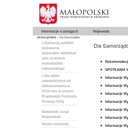
Informacje o usługach
Wojewoda
strona główna
>
Dla Samorządów
Lokalizacja punktów
Dla Samorząd
wydawania
preparatów stabilnego
jodu na terenie
Rekomendacje
województwa
małopolskiego
SPOTKANIA 
Lista zadań
Informacje Wy
zatwierdzonych do
Informacje W
dofinansowania w
2026 roku w ramach
Informacje Wy
Rządowego Funduszu
Informacje Wyd
Rozwoju Dróg
Informacje Wy
Małopolski Urząd
Wojewódzki
Informacje Wyd
Służby wojewody
Informacje Wy