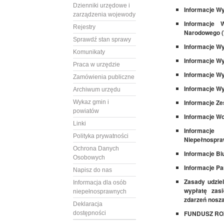
Dzienniki urzędowe i
Informacje Wy
zarządzenia wojewody
Informacje 
Rejestry
Narodowego 
Sprawdź stan sprawy
Informacje Wy
Komunikaty
Informacje W
Praca w urzędzie
Informacje W
Zamówienia publiczne
Informacje Wyd
Archiwum urzędu
Informacje Ze
Wykaz gmin i
powiatów
Informacje Woj
Linki
Informacj
Polityka prywatności
Niepełnospra
Ochrona Danych
Informacje B
Osobowych
Informacje Pa
Napisz do nas
Zasady udziel
Informacja dla osób
wypłatę zas
niepełnosprawnych
zdarzeń nosz
Deklaracja
FUNDUSZ R
dostępności